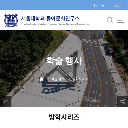
바
Home
Login
로
가
기
메
뉴
학술 행사
>
>
학술 행사
방학시리즈
방학시리즈