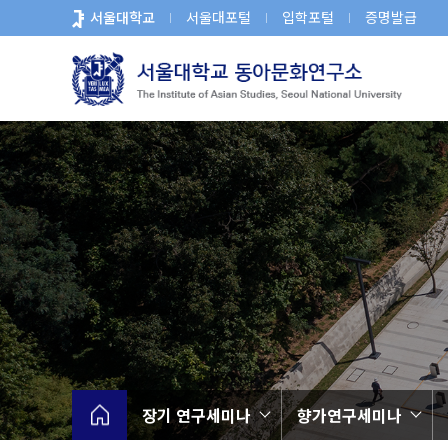
바
서울대학교
서울대포털
입학포털
증명발급
로
가
기
메
뉴
장기 연구세미나
향가연구세미나