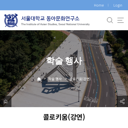
바
Home
Login
로
가
기
메
뉴
학술 행사
>
>
학술 행사
콜로키움(강연)
콜로키움(강연)