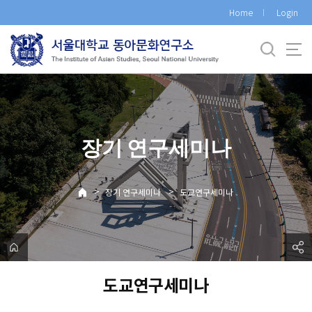
바
Home
Login
로
가
기
메
뉴
장기 연구세미나
>
>
장기 연구세미나
도교연구세미나
도교연구세미나